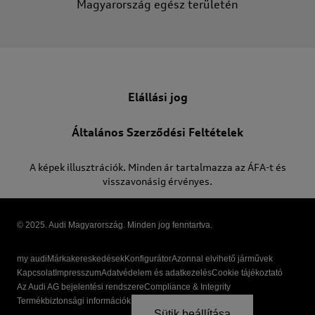
Magyarország egész területén
Elállási jog
Általános Szerződési Feltételek
A képek illusztrációk. Minden ár tartalmazza az ÁFA-t és
visszavonásig érvényes.
© 2025. Audi Magyarország. Minden jog fenntartva.
my audi
Márkakereskedések
Konfigurátor
Azonnal elvihető járművek
Kapcsolat
Impresszum
Adatvédelem és adatkezelés
Cookie tájékoztató
Az Audi AG bejelentési rendszere
Compliance & Integrity
Termékbiztonsági információk
Sütik beállítása