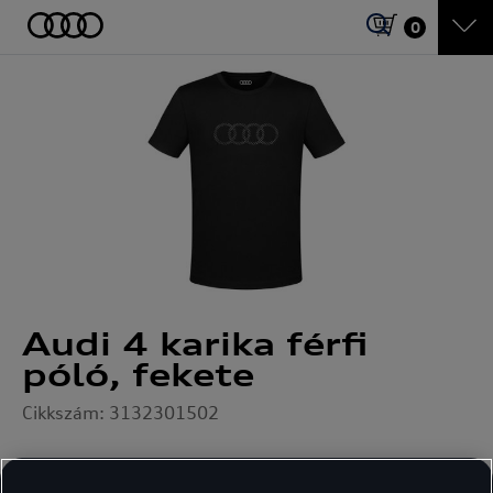
0
Audi 4 karika férfi
póló, fekete
Cikkszám: 3132301502
13 890
Ft