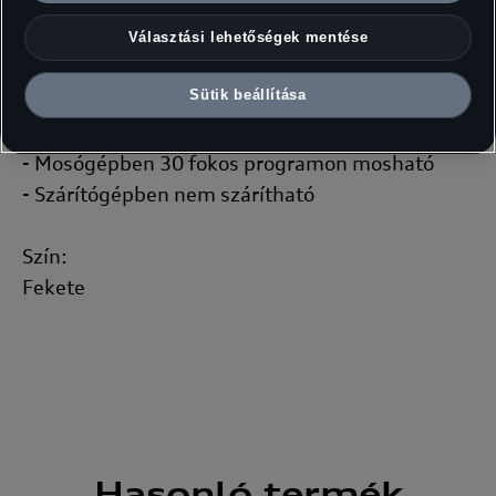
Anyag:
Választási lehetőségek mentése
100 % pamut
Sütik beállítása
Kezelési utasítás:
- Mosógépben 30 fokos programon mosható
- Szárítógépben nem szárítható
Szín:
Fekete
Hasonló
termék