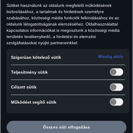
Áfát tartalmaz, szállítási költségek nélkül.
Sütiket használunk az oldalunk megfelelő működésének
biztosításához, a tartalmak és hirdetések személyre
Változat:
Darab:
szabásához, közösségi média funkciók felkínálásához és az
oldalunk látogatottságának elemzéséhez. Oldalhasználattal
kapcsolatos információkat is megosztunk a közösségi média
területén tevékenykedő, a hirdetési és elemzési
szolgáltatásokat nyújtó partnereinkkel.
Hozzáadás a kosárhoz
Mindig aktív
Szigorúan kötelező sütik
Ideális a lezser megjelenéshez - a fekete, Audi 4
Teljesítmény sütik
karikás póló.
Célzott sütik
Részletek:
- Fekete, kerek nyakkivágású férfi póló
Működést segítő sütik
- Nagyméretű Audi karikás logó a póló elején
modern carbon-kialakítással
- Audi karika márkajelzés a nyak belső részén
Összes süti elfogadása