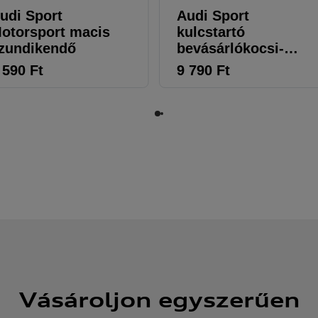
udi Sport
Audi Sport
otorsport macis
kulcstartó
zundikendő
bevásárlókocsi-
érmével
 590
Ft
9 790
Ft
Vásároljon egyszerűen