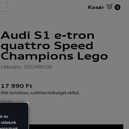
Kosár
0
Audi S1 e-tron
quattro Speed
Champions Lego
Cikkszám: 3202400100
17 990
Ft
Áfát tartalmaz, szállítási költségek nélkül.
Darab:
ak és
 oldalunk
1
megosztunk