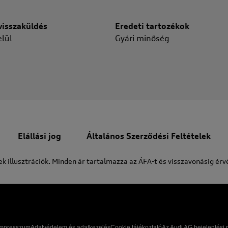
isszaküldés
Eredeti tartozékok
lül
Gyári minőség
Elállási jog
Általános Szerződési Feltételek
ek illusztrációk. Minden ár tartalmazza az ÁFA-t és visszavonásig érv
Impresszum
Adatvédelem és adatkezelés
Cookie tájékoztató
Az Audi AG bejelentési