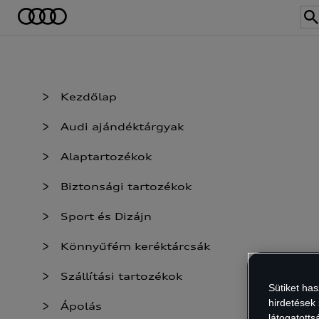
Kezdőlap
Audi ajándéktárgyak
Alaptartozékok
Biztonsági tartozékok
Sport és Dizájn
Könnyűfém keréktárcsák
Szállítási tartozékok
Sütiket ha
hirdetések
Ápolás
látogatott