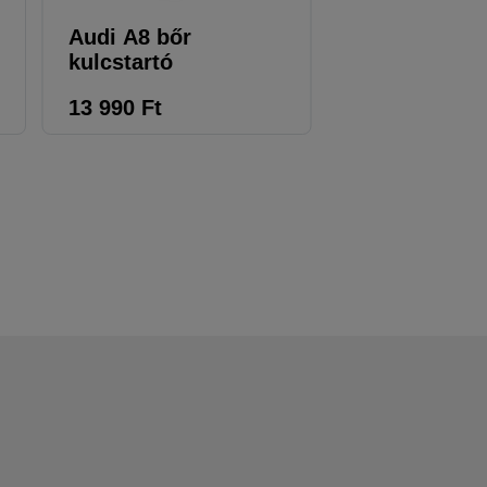
Audi A8 bőr
Audi LED zs
kulcstartó
13 990
Ft
16 690
Ft