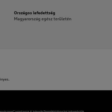
Országos lefedettség
Magyarország egész területén
ényes.
 rendszere
Compliance & Integrity
Termékbiztonsági információk