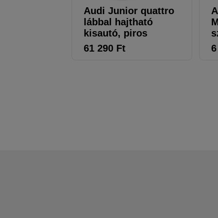
Audi Junior quattro
A
lábbal hajtható
M
kisautó, piros
s
61 290
Ft
6