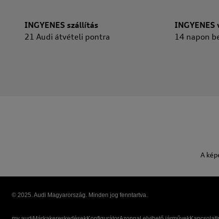
INGYENES szállítás
INGYENES v
21 Audi átvételi pontra
14 napon be
A kép
© 2025. Audi Magyarország. Minden jog fenntartva.
my audi
Márkakereskedések
Konfigurátor
Azonnal elvihető járművek
Kapcsolat