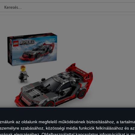
sználunk az oldalunk megfelelő működésének biztosításához, a tartalm
 személyre szabásához, közösségi média funkciók felkínálásához és az
ságának elemzéséhez. Oldalhasználattal kapcsolatos információkat is 