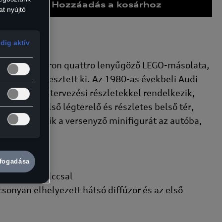
Hozzáadás a kosárhoz
at nyújtó
2
3
dig aktív
 Audi S1 e-tron quattro lenyűgöző LEGO-másolata,
4
zámára fejlesztett ki. Az 1980-as évekbeli Audi
nazokkal a tervezési részletekkel rendelkezik,
5
rháztető, első légterelő és részletes belső tér,
6
 beültethetik a versenyző minifigurát az autóba,
7
lfogadása
8
 és villáskulccsal
csonyan elhelyezett hátsó diffúzor és az első
9
10