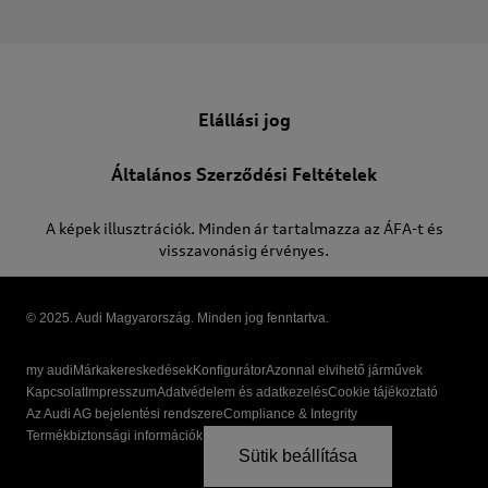
Elállási jog
Általános Szerződési Feltételek
A képek illusztrációk. Minden ár tartalmazza az ÁFA-t és
visszavonásig érvényes.
© 2025. Audi Magyarország. Minden jog fenntartva.
my audi
Márkakereskedések
Konfigurátor
Azonnal elvihető járművek
Kapcsolat
Impresszum
Adatvédelem és adatkezelés
Cookie tájékoztató
Az Audi AG bejelentési rendszere
Compliance & Integrity
Termékbiztonsági információk
Sütik beállítása