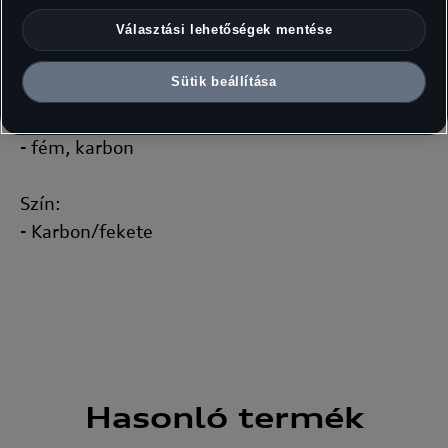
Választási lehetőségek mentése
Emblémázás:
- Audi Sport logó
Sütik beállítása
Anyag:
- fém, karbon
Szín:
- Karbon/fekete
Hasonló
termék