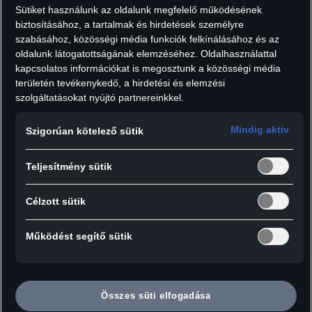
Sütiket használunk az oldalunk megfelelő működésének
Áfát tartalmaz, szállítási költségek nélkül.
biztosításához, a tartalmak és hirdetések személyre
Darab:
szabásához, közösségi média funkciók felkínálásához és az
oldalunk látogatottságának elemzéséhez. Oldalhasználattal
kapcsolatos információkat is megosztunk a közösségi média
területén tevékenykedő, a hirdetési és elemzési
szolgáltatásokat nyújtó partnereinkkel.
Hozzáadás a kosárhoz
Mindig aktív
Szigorúan kötelező sütik
Akár az irodában, akár a mindennapi életben: az
Teljesítmény sütik
elegáns Audi Sport golyóstoll karbon felülettel
és fekete tollbetéttel mindenkit lenyűgöz.
Célzott sütik
Működést segítő sütik
Részletek:
- Csavaros golyóstoll rugós klipsszel
- Kiváló minőségű fekete színű tollbetét (10000
méter íráshossz)
Összes süti elfogadása