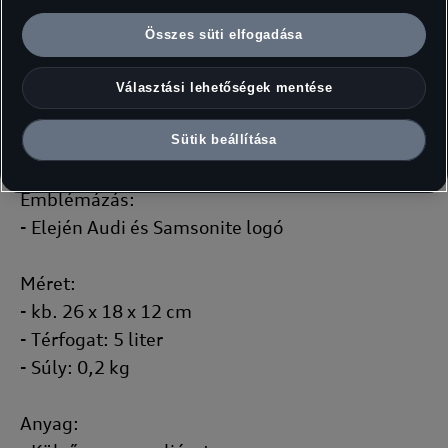
- Tágas piperetáska dupla cipzárkocsis
záródással
Összes süti elfogadása
- Tetején fogantyúval
- Elején cipzáras zseb
Választási lehetőségek mentése
- Két belső zseb, cipzáras belső zseb
- Samsonite gyártmány
Sütik beállítása
Emblémázás:
- Elején Audi és Samsonite logó
Méret:
- kb. 26 x 18 x 12 cm
- Térfogat: 5 liter
- Súly: 0,2 kg
Anyag: