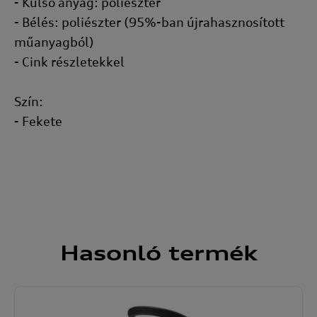
- Külső anyag: poliészter
- Bélés: poliészter (95%-ban újrahasznosított
műanyagból)
- Cink részletekkel
Szín:
- Fekete
Hasonló
termék