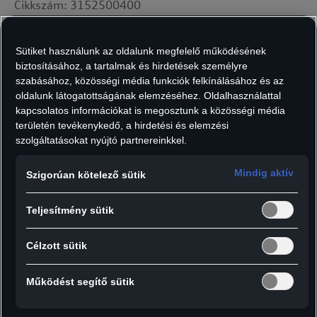
Cikkszám: 3152500400
25 190
Ft
Sütiket használunk az oldalunk megfelelő működésének
biztosításához, a tartalmak és hirdetések személyre
Áfát tartalmaz, szállítási költségek nélkül.
szabásához, közösségi média funkciók felkínálásához és az
Darab:
oldalunk látogatottságának elemzéséhez. Oldalhasználattal
kapcsolatos információkat is megosztunk a közösségi média
területén tevékenykedő, a hirdetési és elemzési
szolgáltatásokat nyújtó partnereinkkel.
Hozzáadás a kosárhoz
Mindig aktív
Szigorúan kötelező sütik
Teljesítmény sütik
Egy praktikus Samsonite kozmetikai táska, mely
időtlen dizájnnal és ötletes belső elosztással
Célzott sütik
rendelkezik.
Működést segítő sütik
Részletek: