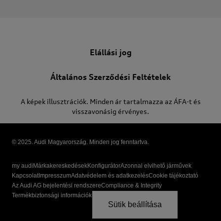
Elállási jog
Általános Szerződési Feltételek
A képek illusztrációk. Minden ár tartalmazza az ÁFA-t és
visszavonásig érvényes.
© 2025. Audi Magyarország. Minden jog fenntartva.
my audi
Márkakereskedések
Konfigurátor
Azonnal elvihető járművek
Kapcsolat
Impresszum
Adatvédelem és adatkezelés
Cookie tájékoztató
Az Audi AG bejelentési rendszere
Compliance & Integrity
Termékbiztonsági információk
Sütik beállítása