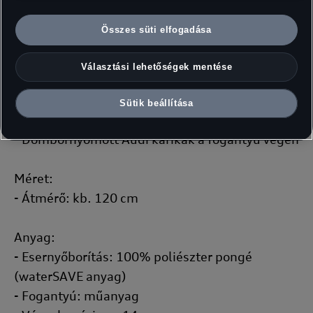
- Szélálló rendszer
- Fekete üvegszálas szerkezet
Összes süti elfogadása
- Tépőzáras zárópánt
Választási lehetőségek mentése
Márkajelzés:
- Fényvisszaverő Audi karikák két ernyőpanelen
Sütik beállítása
és a zárópánton
- Dombornyomott Audi karikák a fogantyú végén
Méret:
- Átmérő: kb. 120 cm
Anyag:
- Esernyőborítás: 100% poliészter pongé
(waterSAVE anyag)
- Fogantyú: műanyag