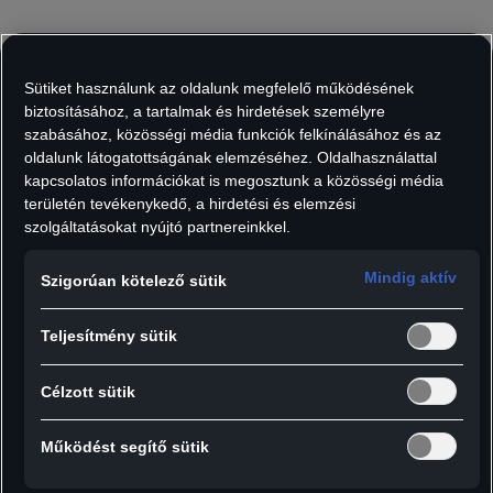
16 690
Ft
Áfát tartalmaz, szállítási költségek nélkül.
Sütiket használunk az oldalunk megfelelő működésének
Darab:
biztosításához, a tartalmak és hirdetések személyre
szabásához, közösségi média funkciók felkínálásához és az
oldalunk látogatottságának elemzéséhez. Oldalhasználattal
kapcsolatos információkat is megosztunk a közösségi média
területén tevékenykedő, a hirdetési és elemzési
Hozzáadás a kosárhoz
szolgáltatásokat nyújtó partnereinkkel.
Mindig aktív
Szigorúan kötelező sütik
Részletek:
Teljesítmény sütik
- Automatán nyíló boternyő
- Alumínium váz fekete matt bevonattal,
Célzott sütik
gumírozott véggel
- Egyenes, soft-touch bevonatú fogantyú e-tron
Működést segítő sütik
hűtőrács-mintázattal és kioldógombbal