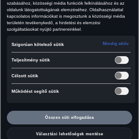
szabásához, közösségi média funkciók felkínálásához és az
Áfát tartalmaz, szállítási költségek nélkül.
oldalunk látogatottságának elemzéséhez. Oldalhasználattal
Darab:
kapcsolatos információkat is megosztunk a közösségi média
területén tevékenykedő, a hirdetési és elemzési
szolgáltatásokat nyújtó partnereinkkel.
Mindig aktív
Szigorúan kötelező sütik
Hozzáadás a kosárhoz
Teljesítmény sütik
Audi keráktároló táska 19-20” méretű,
Célzott sütik
legfeljebb 255 mm szélességű abroncsokhoz.
Működést segítő sütik
A táskával egyszerűen megoldható a
szereltkerekek tárolása és hordozása.
Összes süti elfogadása
Szállítási terjedelem: 1 készlet = 4 darab
Választási lehetőségek mentése