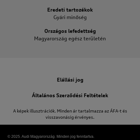
Eredeti tartozékok
Gyári minőség
Országos lefedettség
Magyarország egész területén
Elállási jog
Általános Szerződési Feltételek
A képek illusztrációk. Minden ár tartalmazza az ÁFA-t és
visszavonásig érvényes.
© 2025. Audi Magyarország. Minden jog fenntartva.