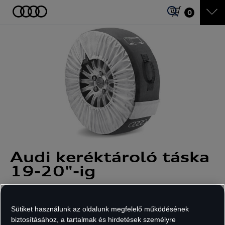
0
Audi keréktároló táska
19-20"-ig
Cikkszám: 4F0071156A
Sütiket használunk az oldalunk megfelelő működésének
biztosításához, a tartalmak és hirdetések személyre
20 690
Ft