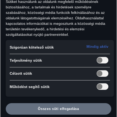
Sütiket használunk az oldalunk megfelelő működésének
10 991
Ft
biztosításához, a tartalmak és hirdetések személyre
Áfát tartalmaz, szállítási költségek nélkül.
szabásához, közösségi média funkciók felkínálásához és az
oldalunk látogatottságának elemzéséhez. Oldalhasználattal
Darab:
kapcsolatos információkat is megosztunk a közösségi média
területén tevékenykedő, a hirdetési és elemzési
szolgáltatásokat nyújtó partnereinkkel.
Hozzáadás a kosárhoz
Mindig aktív
Szigorúan kötelező sütik
Teljesítmény sütik
A multifunkciós, robosztus, hidegtűrő
Célzott sütik
polikarbonátból készült jégkaparó hatékony
segédeszköz a gépkocsik szélvédőinek
Működést segítő sütik
megtisztítására. A forgatható kaparó él
egyaránt alkalmas vékonyabb és vastagabb
jégfelület eltávolítására is. A jégmentes
Összes süti elfogadása
ablaktörlő lapátok biztosítják a tiszta látómezőt