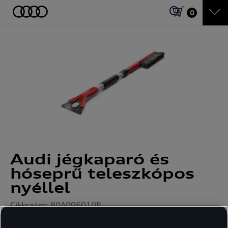
0
Audi jégkaparó és
hóseprű teleszkópos
nyéllel
Cikkszám: 80A096010B