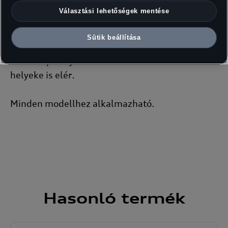
. Ennek érdekében a jégkaparóba egy külön
Választási lehetőségek mentése
integrált tisztítóberendzés került beépítésre. A
hóseprű segítségével egyszerűen tisztíthatja le
Sütik beállítása
járművéről a havat. A meghosszabbítható
teleszkópos nyél a nehezen hozzáférhető
helyeke is elér.
Minden modellhez alkalmazható.
Hasonló
termék