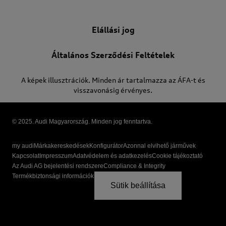
Elállási jog
Általános Szerződési Feltételek
A képek illusztrációk. Minden ár tartalmazza az ÁFA-t és
visszavonásig érvényes.
© 2025. Audi Magyarország. Minden jog fenntartva.
my audi
Márkakereskedések
Konfigurátor
Azonnal elvihető járművek
Kapcsolat
Impresszum
Adatvédelem és adatkezelés
Cookie tájékoztató
Az Audi AG bejelentési rendszere
Compliance & Integrity
Termékbiztonsági információk
Sütik beállítása