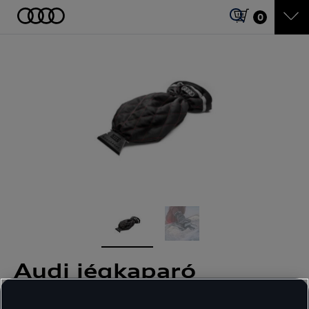
0
Audi jégkaparó
kesztyűvel