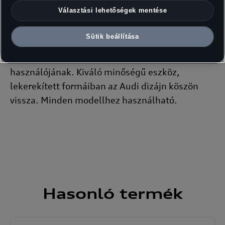
érdekében a jégkaparóba egy külön integrált
Választási lehetőségek mentése
tisztítóberendzés került beépítésre. A bélelt,
vízálló kesztyű védi a kezet a hidegtől és
Sütik beállítása
nedvességtől. A feltűnő, fényvisszaverő csíkok a
sötétben nagyobb biztonságot nyújtanak
használójának. Kiváló minőségű eszköz,
lekerekített formáiban az Audi dizájn köszön
vissza. Minden modellhez használható.
Hasonló
termék