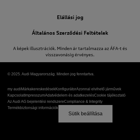
Elállási jog
Általános Szerződési Feltételek
A képek illusztrációk. Minden ár tartalmazza az ÁFA-t és
visszavonásig érvényes.
© 2025. Audi Magyarország. Minden jog fenntartva.
my audi
Márkakereskedések
Konfigurátor
Azonnal elvihető járművek
Kapcsolat
Impresszum
Adatvédelem és adatkezelés
Cookie tájékoztató
Az Audi AG bejelentési rendszere
Compliance & Integrity
Termékbiztonsági információk
Sütik beállítása