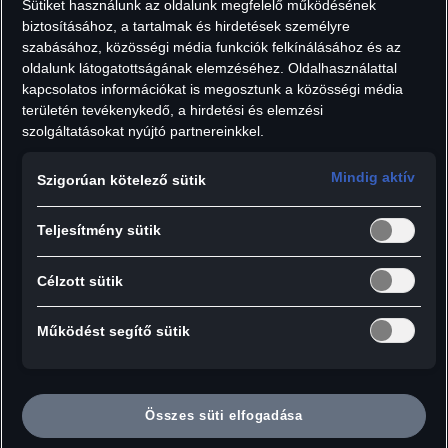
Cikkszám: 80A096010D
Sütiket használunk az oldalunk megfelelő működésének
biztosításához, a tartalmak és hirdetések személyre
szabásához, közösségi média funkciók felkínálásához és az
oldalunk látogatottságának elemzéséhez. Oldalhasználattal
5 991
Ft
kapcsolatos információkat is megosztunk a közösségi média
Áfát tartalmaz, szállítási költségek nélkül.
területén tevékenykedő, a hirdetési és elemzési
Darab:
szolgáltatásokat nyújtó partnereinkkel.
Mindig aktív
Szigorúan kötelező sütik
Hozzáadás a kosárhoz
Teljesítmény sütik
Célzott sütik
A multifunkciós, robosztus, hidegtűrő
Működést segítő sütik
polikarbonátból készült jégkaparó hatékony
segédeszköz gépjárműve szélvédőjének hó és
jégmentessé tételére. A jégmentes ablaktörlő
Összes süti elfogadása
lapátok biztosítják a tiszta látómezőt . Ennek