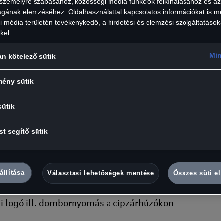
 személyre szabásához, közösségi média funkciók felkínálásához és az
ságának elemzéséhez. Oldalhasználattal kapcsolatos információkat is 
 média területén tevékenykedő, a hirdetési és elemzési szolgáltatások
kel.
Min
an kötelező sütik
 használható Audi neszesszer kozmetikai vagy elektro
helyet kínál dolgainak.
mény sütik
sütik
an használható kozmetikai táska
t segítő sütik
ialakítás
s főrekesz kétutas cipzárral
os petrolkék bélés
állítása
Választási lehetőségek mentése
Összes süti e
:
di logó ill. dombornyomás a cipzárhúzókon