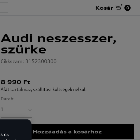
Kosár
0
Audi neszesszer,
szürke
Cikkszám: 3152300300
8 990
Ft
Áfát tartalmaz, szállítási költségek nélkül.
Darab:
1
Hozzáadás a kosárhoz
ak és