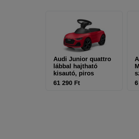
Audi Junior quattro
A
lábbal hajtható
M
kisautó, piros
s
61 290
Ft
6