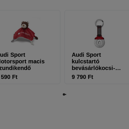
udi Sport
Audi Sport
otorsport macis
kulcstartó
zundikendő
bevásárlókocsi-
érmével
 590
Ft
9 790
Ft