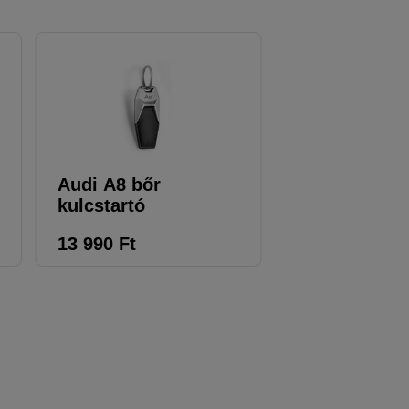
Audi A8 bőr
Audi LED zs
kulcstartó
13 990
Ft
16 690
Ft