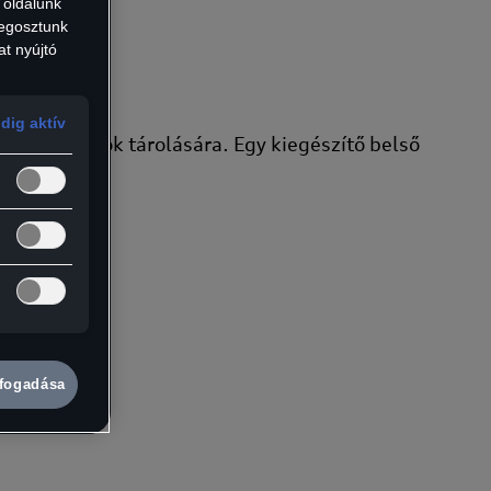
2
 oldalunk
megosztunk
at nyújtó
3
4
dig aktív
nikai dolgok tárolására. Egy kiegészítő belső
5
6
7
8
9
lfogadása
10