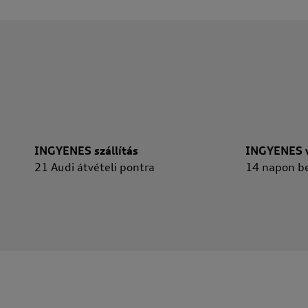
INGYENES szállítás
INGYENES v
21 Audi átvételi pontra
14 napon be