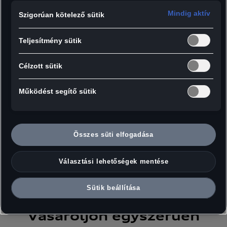
65 490
Ft
20 690
Ft
Mindig aktív
Szigorúan kötelező sütik
Teljesítmény sütik
Célzott sütik
Működést segítő sütik
Audi keréktároló
táska 18"-ig
18 990
Ft
Összes süti elfogadása
Választási lehetőségek mentése
Sütik beállítása
Vásároljon egyszerűen