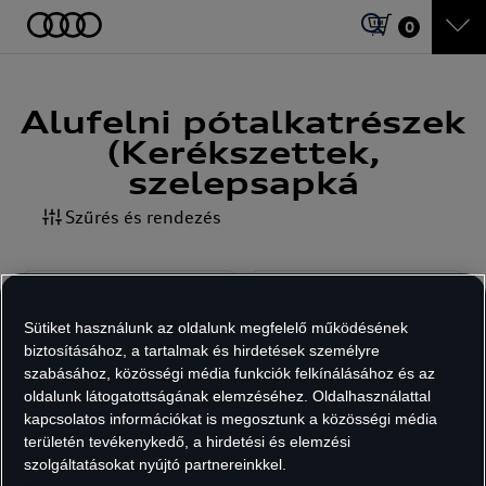
0
Alufelni pótalkatrészek
(Kerékszettek,
szelepsapká
Szűrés és rendezés
Sütiket használunk az oldalunk megfelelő működésének
biztosításához, a tartalmak és hirdetések személyre
szabásához, közösségi média funkciók felkínálásához és az
oldalunk látogatottságának elemzéséhez. Oldalhasználattal
kapcsolatos információkat is megosztunk a közösségi média
területén tevékenykedő, a hirdetési és elemzési
Audi dinamikus
Audi keréktároló
felniközép
táska 19-20"-ig
szolgáltatásokat nyújtó partnereinkkel.