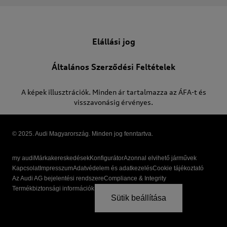
Elállási jog
Általános Szerződési Feltételek
A képek illusztrációk. Minden ár tartalmazza az ÁFA-t és
visszavonásig érvényes.
© 2025. Audi Magyarország. Minden jog fenntartva.
my audi
Márkakereskedések
Konfigurátor
Azonnal elvihető járművek
Kapcsolat
Impresszum
Adatvédelem és adatkezelés
Cookie tájékoztató
Az Audi AG bejelentési rendszere
Compliance & Integrity
Termékbiztonsági információk
Sütik beállítása