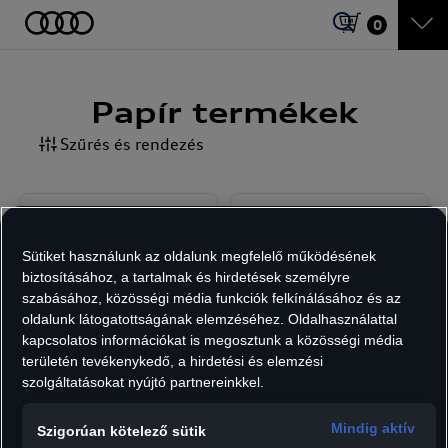
0
Papír termékek
Szűrés és rendezés
Sütiket használunk az oldalunk megfelelő működésének
biztosításához, a tartalmak és hirdetések személyre
szabásához, közösségi média funkciók felkínálásához és az
oldalunk látogatottságának elemzéséhez. Oldalhasználattal
kapcsolatos információkat is megosztunk a közösségi média
Audi Sport
Audi golyóstoll,
területén tevékenykedő, a hirdetési és elemzési
golyóstoll, karbon
fekete
szolgáltatásokat nyújtó partnereinkkel.
12 891
Ft
11 290
Ft
Mindig aktív
Szigorúan kötelező sütik