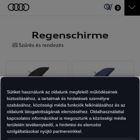
0
Regenschirme
Szűrés és rendezés
Sütiket használunk az oldalunk megfelelő működésének
biztosításához, a tartalmak és hirdetések személyre
szabásához, közösségi média funkciók felkínálásához és az
Audi boternyő,
Audi boternyő, kék
oldalunk látogatottságának elemzéséhez. Oldalhasználattal
fekete
kapcsolatos információkat is megosztunk a közösségi média
területén tevékenykedő, a hirdetési és elemzési
16 690
Ft
16 690
Ft
szolgáltatásokat nyújtó partnereinkkel.