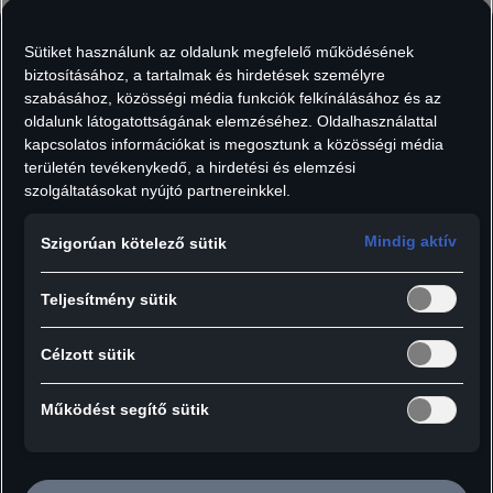
Cikkszám: 3132300104
Sütiket használunk az oldalunk megfelelő működésének
biztosításához, a tartalmak és hirdetések személyre
15 190
Ft
szabásához, közösségi média funkciók felkínálásához és az
Áfát tartalmaz, szállítási költségek nélkül.
oldalunk látogatottságának elemzéséhez. Oldalhasználattal
Méret:
Darab:
kapcsolatos információkat is megosztunk a közösségi média
területén tevékenykedő, a hirdetési és elemzési
szolgáltatásokat nyújtó partnereinkkel.
Mindig aktív
Szigorúan kötelező sütik
Hozzáadás a kosárhoz
Teljesítmény sütik
A kényelmes, modern stílusú Audi teniszpóló
Célzott sütik
stílusos megjelenést kölcsönöz a
mindennapokon.
Működést segítő sütik
Részletek: