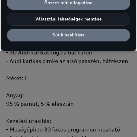
- Rövid ujjú teniszpóló modern szabással
Összes süti elfogadása
- Bordázott kötésű gallér és passzé
- Előrehozott váll- és ujjvarrás
Választási lehetőségek mentése
Márkajelzés:
Sütik beállítása
- Audi karikás címke a nyakrésznél
- 3D Audi karikás logó a bal karon
- Audi karikás cimke az alsó passzén, hátrészen
Méret: L
Anyag:
95 % pamut, 5 % elasztán
Kezelési utasítás:
- Mosógépben 30 fokos programon mosható