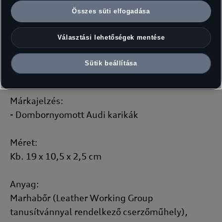
- Körbefutó fém cipzár
Összes süti elfogadása
- Levehető karabinerrel ellátott kézi pánt
- 12 kártyatartó, cipzáras aprópénz rekesz, nagy
Választási lehetőségek mentése
rekesz
- RFID-védelem
Sütik beállítása
- Európai gyártmány
Márkajelzés:
- Dombornyomott Audi karikák
Méret:
Kb. 19 x 10,5 x 2,5 cm
Anyag:
Marhabőr (Leather Working Group
tanusítvánnyal rendelkező cserzőműhely),