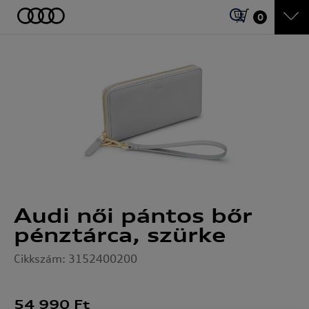
0
Audi női pántos bőr
pénztárca, szürke
Cikkszám: 3152400200
54 990
Ft