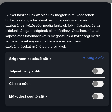
Áfát tartalmaz, szállítási költségek nélkül.
Darab:
Sütiket használunk az oldalunk megfelelő működésének
biztosításához, a tartalmak és hirdetések személyre
szabásához, közösségi média funkciók felkínálásához és az
oldalunk látogatottságának elemzéséhez. Oldalhasználattal
kapcsolatos információkat is megosztunk a közösségi média
Hozzáadás a kosárhoz
területén tevékenykedő, a hirdetési és elemzési
szolgáltatásokat nyújtó partnereinkkel.
Praktikus és elegáns egyszerre: a tágas női
Mindig aktív
Szigorúan kötelező sütik
pántos bőr pénztárcával elegendő hely áll
rendelkezésre, hogy pénzét és kártyáit
Teljesítmény sütik
rendezetten és biztonságban tartsa.
Célzott sütik
Részletek:
Működést segítő sütik
- Olasz marhabőrből készült pénztárca világos
arany színű színes kiegészítőkkel