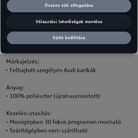
Összes süti elfogadása
Részletek:
- Kifordítható kötött sapka 2 színben
Választási lehetőségek mentése
- Felhajtva klasszikus sapkaként vagy beanie
sapkaként is hordható
Sütik beállítása
- Egyméretű
Márkajelzés:
- Felhajtott szegélyén Audi karikák
Anyag:
- 100% poliészter (újrahasznosított)
Kezelési utasítás:
- Mosógépben 30 fokos programon mosható
- Szárítógépben nem szárítható