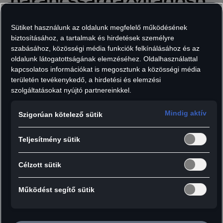
narancssárga/világosb
arna
Sütiket használunk az oldalunk megfelelő működésének
Cikkszám: 3132402110
biztosításához, a tartalmak és hirdetések személyre
szabásához, közösségi média funkciók felkínálásához és az
oldalunk látogatottságának elemzéséhez. Oldalhasználattal
16 789
Ft
kapcsolatos információkat is megosztunk a közösségi média
Áfát tartalmaz, szállítási költségek nélkül.
területén tevékenykedő, a hirdetési és elemzési
szolgáltatásokat nyújtó partnereinkkel.
Méret:
Darab:
Mindig aktív
Szigorúan kötelező sütik
Teljesítmény sütik
Hozzáadás a kosárhoz
Célzott sütik
Az Audi kifordítható kötött sapka felhajtva
Működést segítő sütik
klasszikus sapkaként vagy beanie sapkaként is
viselhető, így bármilyen alkalomra tökéletes.