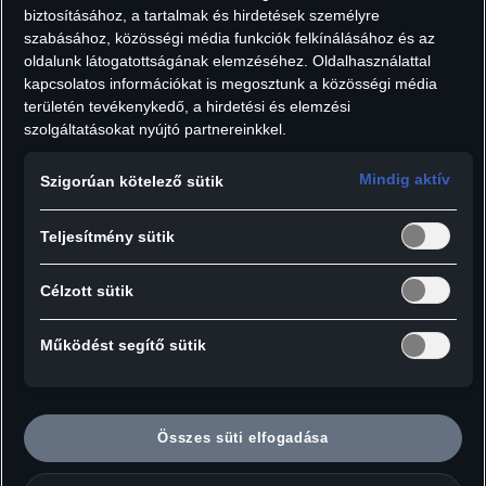
biztosításához, a tartalmak és hirdetések személyre
23 190
Ft
szabásához, közösségi média funkciók felkínálásához és az
Áfát tartalmaz, szállítási költségek nélkül.
oldalunk látogatottságának elemzéséhez. Oldalhasználattal
Darab:
kapcsolatos információkat is megosztunk a közösségi média
területén tevékenykedő, a hirdetési és elemzési
szolgáltatásokat nyújtó partnereinkkel.
Mindig aktív
Szigorúan kötelező sütik
Hozzáadás a kosárhoz
Teljesítmény sütik
Audi A5: az 1:43-as miniatűr semmiben sem
Célzott sütik
marad el a többitől.
Működést segítő sütik
Méretarány:
1:43
Összes süti elfogadása
Anyag: