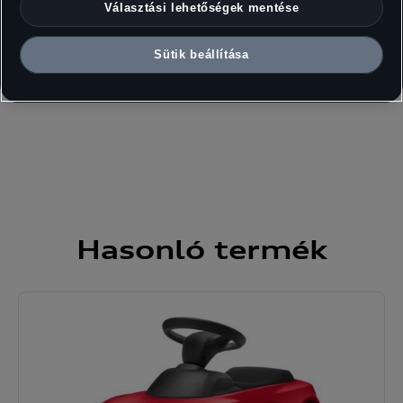
Fröccsöntött cink
Választási lehetőségek mentése
Gyártó:
Sütik beállítása
Norev SAS
Hasonló
termék