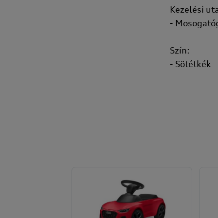
Kezelési uta
- Mosogató
Szín:
- Sötétkék