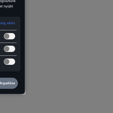
2
megosztunk
at nyújtó
Grün
3
Grau
dig aktív
4
Schwarz
5
l
6
7
8
lfogadása
9
10