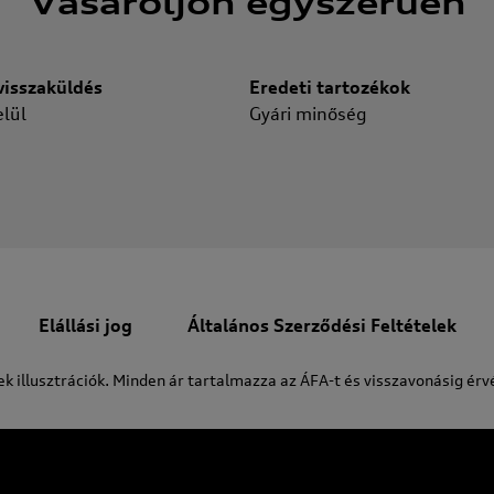
Vásároljon egyszerűen
isszaküldés
Eredeti tartozékok
lül
Gyári minőség
Elállási jog
Általános Szerződési Feltételek
ek illusztrációk. Minden ár tartalmazza az ÁFA-t és visszavonásig érv