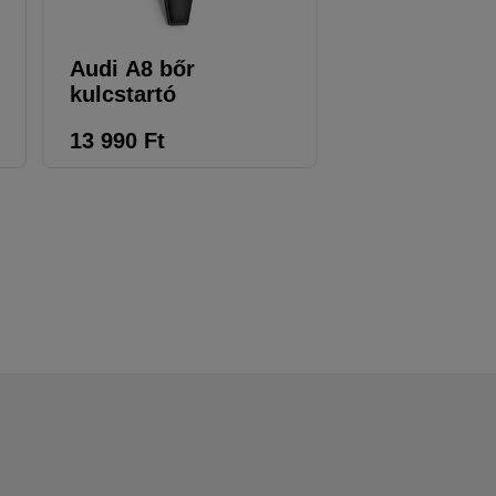
Audi A8 bőr
Audi LED zs
kulcstartó
13 990
Ft
16 690
Ft