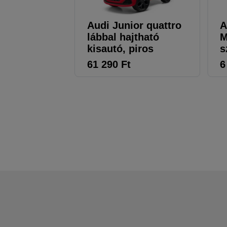
Audi Junior quattro
A
lábbal hajtható
M
kisautó, piros
s
61 290
Ft
6