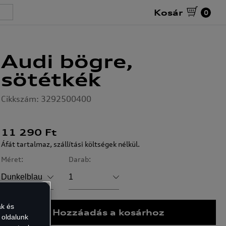
Kosár
0
Audi bögre,
sötétkék
Cikkszám: 3292500400
11 290
Ft
Áfát tartalmaz, szállítási költségek nélkül.
Méret:
Darab:
Dunkelbla
1
ak és
Hozzáadás a kosárhoz
 oldalunk
u