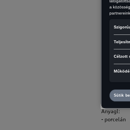
látogatott
a közösségi
partnereink
Szigorú
Részletek:
Teljesít
- Kiváló mi
Célzott 
Márkajelzés
- Audi emb
Működés
Űrtartalom:
- 350 ml
Sütik be
Anyagl:
- porcelán