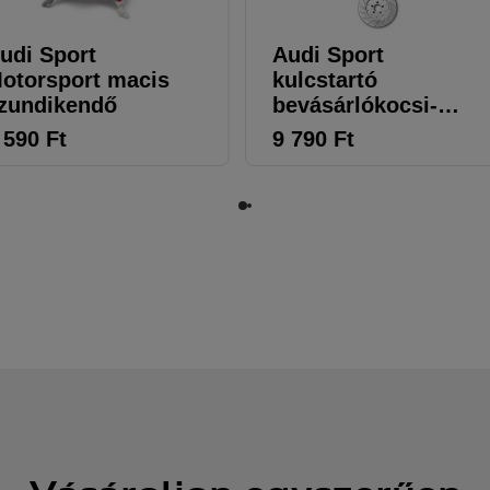
udi Sport
Audi Sport
otorsport macis
kulcstartó
zundikendő
bevásárlókocsi-
érmével
 590
Ft
9 790
Ft