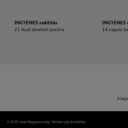
INGYENES szállítás
INGYENES v
21 Audi átvételi pontra
14 napon be
A kép
© 2025. Audi Magyarország. Minden jog fenntartva.