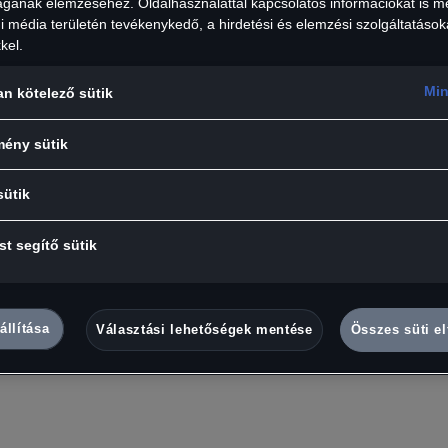
ságának elemzéséhez. Oldalhasználattal kapcsolatos információkat is 
 média területén tevékenykedő, a hirdetési és elemzési szolgáltatások
kel.
Min
an kötelező sütik
mény sütik
nőségű porcelán bögre, puha tapintású matt felülette
sütik
:
léma
t segítő sütik
állítása
Választási lehetőségek mentése
Összes süti e